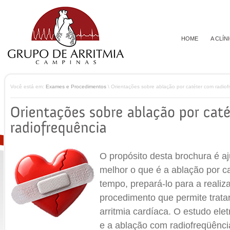
HOME
A CLÍN
Você está em:
Exames e Procedimentos
\ Orientações sobre ablação por catéter com radiof
O propósito desta brochura é aj
melhor o que é a ablação por 
tempo, prepará-lo para a realiz
procedimento que permite trata
arritmia cardíaca. O estudo elet
e a ablação com radiofreqüênc